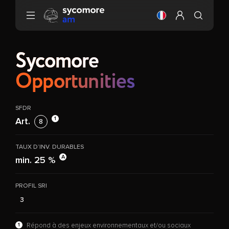
Aller au contenu
Changer la langue
Configurer mo
Sycomore
Opportunities
SFDR
1
Art.
8
TAUX D’INV. DURABLES
A
min. 25 %
PROFIL SRI
3
1
Répond à des enjeux environnementaux et/ou sociaux