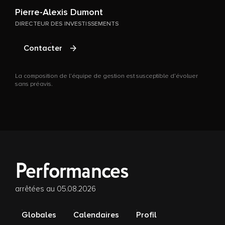
Pierre-Alexis Dumont
DIRECTEUR DES INVESTISSEMENTS
L
s
Contacter
La composition de l’équipe de gestion est susceptible d’évoluer
sans préavis.
Performances
arrêtées au 05.08.2026
Globales
Calendaires
Profil