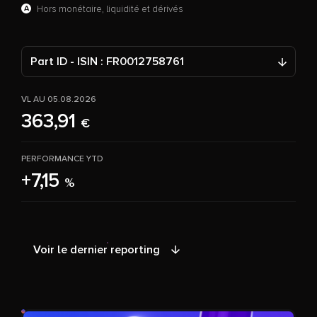
A
Hors monétaire, liquidité et dérivés
Part ID - ISIN : FR0012758761
VL AU 05.08.2026
363,91
€
PERFORMANCE YTD
+7,15
%
Voir le dernier reporting