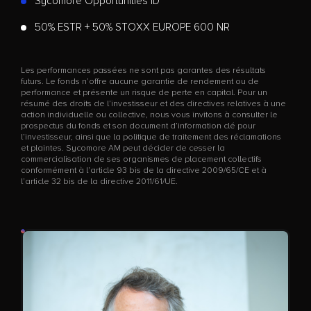
Sycomore Opportunities ID
50% ESTR + 50% STOXX EUROPE 600 NR
Les performances passées ne sont pas garantes des résultats
futurs. Le fonds n’offre aucune garantie de rendement ou de
performance et présente un risque de perte en capital. Pour un
résumé des droits de l’investisseur et des directives relatives à une
action individuelle ou collective, nous vous invitons à consulter le
prospectus du fonds et son document d’information clé pour
l’investisseur, ainsi que la politique de traitement des réclamations
et plaintes. Sycomore AM peut décider de cesser la
commercialisation de ses organismes de placement collectifs
conformément à l’article 93 bis de la directive 2009/65/CE et à
l’article 32 bis de la directive 2011/61/UE.