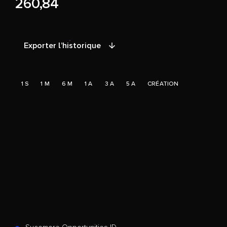
260,84
Exporter l’historique
1 S
1 M
6 M
1 A
3 A
5 A
CRÉATION