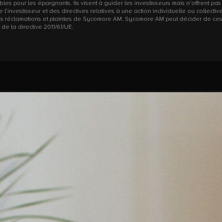
es pour les épargnants. Ils visent à guider les investisseurs mais n’offrent pas d
’investisseur et des directives relatives à une action individuelle ou collecti
ent des réclamations et plaintes de Sycomore AM. Sycomore AM peut décider de ce
 de la directive 2011/61/UE.