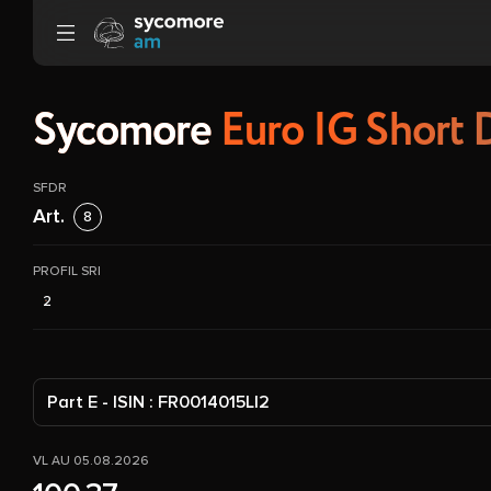
Aller au contenu
Sycomore
Euro IG Short 
SFDR
Art.
8
PROFIL SRI
2
Part E - ISIN : FR0014015LI2
VL AU 05.08.2026