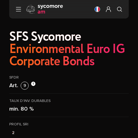
Aller au contenu
Changer la langue
Configurer mo
SFS Sycomore
Environmental Euro IG
Corporate Bonds
SFDR
1
Art.
9
TAUX D’INV. DURABLES
min. 80 %
PROFIL SRI
2