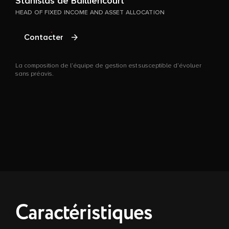
Stanislas de Bailliencourt
HEAD OF FIXED INCOME AND ASSET ALLOCATION
E
Contacter
G
La composition de l’équipe de gestion est susceptible d’évoluer
sans préavis.
L
s
Caractéristiques