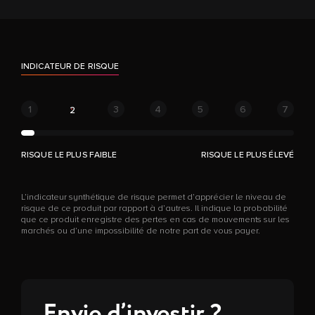
INDICATEUR DE RISQUE
1
3
4
5
6
7
2
RISQUE LE PLUS FAIBLE
RISQUE LE PLUS ÉLEVÉ
L’indicateur synthétique de risque permet d’apprécier le niveau de
risque de ce produit par rapport à d’autres. Il indique la probabilité
que ce produit enregistre des pertes en cas de mouvements sur les
marchés ou d’une impossibilité de notre part de vous payer.
Envie d’investir ?