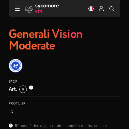
Aller au contenu
Changer la langue
Configurer mo
Generali Vision
Moderate
SFDR
1
Art.
8
PROFIL SRI
3
1
Répond à des enjeux environnementaux et/ou sociaux