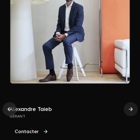
Alexandre Taieb
Précédent
Sui
GÉRANT
Contacter