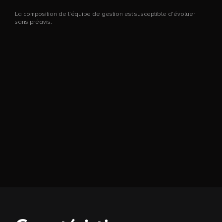
La composition de l’équipe de gestion est susceptible d’évoluer
S
sans préavis.
H
L
s