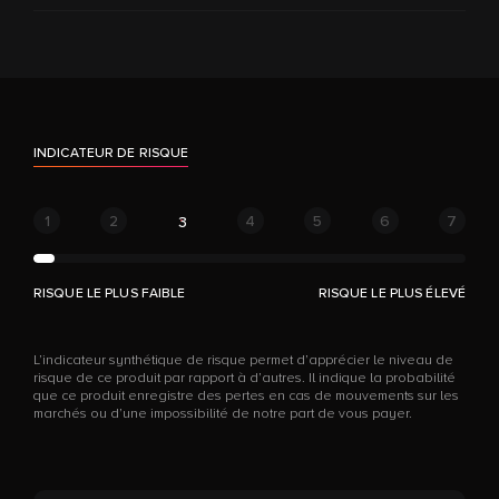
INDICATEUR DE RISQUE
1
2
4
5
6
7
3
RISQUE LE PLUS FAIBLE
RISQUE LE PLUS ÉLEVÉ
L’indicateur synthétique de risque permet d’apprécier le niveau de
risque de ce produit par rapport à d’autres. Il indique la probabilité
que ce produit enregistre des pertes en cas de mouvements sur les
marchés ou d’une impossibilité de notre part de vous payer.