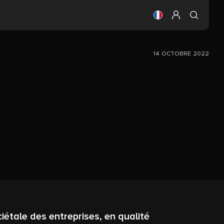
Changer la langue
Configurer mo
14 OCTOBRE 2022
iétale des entreprises, en qualité