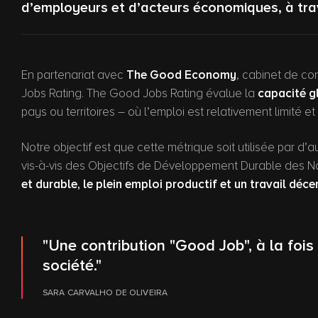
d’employeurs et d’acteurs économiques, à trave
En partenariat avec
The Good Economy
, cabinet de co
Jobs Rating. The Good Jobs Rating évalue la
capacité g
pays ou territoires – où l’emploi est relativement limité
Notre objectif est que cette métrique soit utilisée par d’
vis-à-vis des Objectifs de Développement Durable des Na
et durable, le plein emploi productif et un travail déce
"Une contribution "Good Job", à la fois 
société."
SARA CARVALHO DE OLIVEIRA