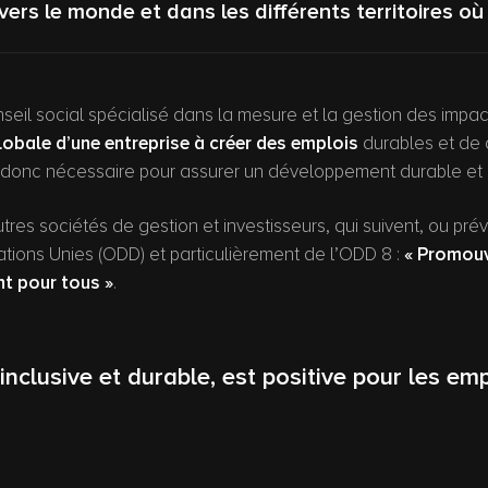
rs le monde et dans les différents territoires où 
nseil social spécialisé dans la mesure et la gestion des i
lobale d’une entreprise à créer des emplois
durables et de q
 et donc nécessaire pour assurer un développement durable et i
autres sociétés de gestion et investisseurs, qui suivent, ou pr
tions Unies (ODD) et particulièrement de l’ODD 8 :
« Promouv
nt pour tous »
.
inclusive et durable, est positive pour les em